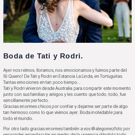
Boda de Tati y Rodri.
Ayer nos reímos, lloramos, nos emocionamos y fuimos parte del
Sí Quiero! De Tati y Rodri en Estancia La Linda, en Tortuguitas.
Tantas emociones en tan poco tiempo…
Tati y Rodri vinieron desde Australia para compartir este momento
junto con sus familias y amigos y les cuento que todo, todo, fue
sencillamente perfecto.
Gracias enormes chicos por confiar y dejarme ser parte de algo
tan hermoso como lo que vivimos ayer. Boda inolvidable para
todo el mundo.
Por otro lado gracias enormes también a vos @
alegomezfoto
por
responder espectacular en medio de la urgencia dándolo todo.