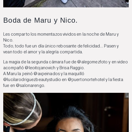
Boda de Maru y Nico.
Les comparto los momentazos vividos en la noche de Maru y
Nico.
Todo, todo fue un día único rebosante de felicidad… Pasen y
vean todo el amor y la alegría compartida.
La magia de la segunda cámara fue de
@alegomezfoto
y en video
acompañó
@leoitojanovich
y Brisa Raggio.
A Maru la peinó
@avpeinados
y la maquilló
@lucilarodriguezbeautystudio
en
@puertonortehotel
y la fiesta
fue en
@salonarengo
.